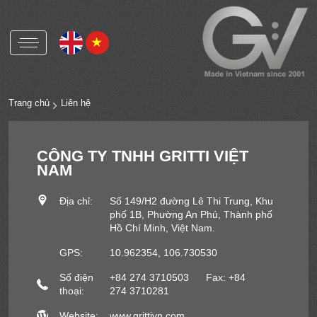
Gritti Việt Nam
Gritti Group
Trang chủ
Liên hệ
Nút nhựa và phụ kiện
CÔNG TY TNHH GRITTI VIỆT
Nút xà cừ và phụ kiện
NAM
Nút corozo và phụ kiện
Nút kim loại và phụ kiện
Địa chỉ:
Số 149/H2 đường Lê Thi Trung, Khu
phố 1B, Phường An Phú, Thành phố
Hồ Chí Minh, Việt Nam.
OEKO-TEX
GPS:
10.962354, 106.730530
RCS
Số điện
+84 274 3710503 Fax: +84
HIGG
thoại:
274 3710281
ICS
Website:
www.grittivn.com