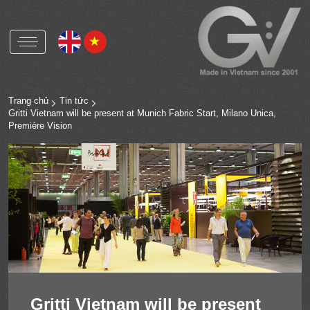
Gritti Việt Nam
Gritti Group
Trang chủ
Tin tức
Gritti Vietnam will be present at Munich Fabric Start, Milano Unica,
Première Vision
Nút nhựa và phụ kiện
Nút xà cừ và phụ kiện
Nút corozo và phụ kiện
Nút kim loại và phụ kiện
OEKO-TEX
RCS
HIGG
ICS
Gritti Vietnam will be present